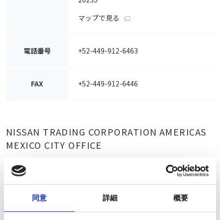
マップで見る
電話番号
+52-449-912-6463
FAX
+52-449-912-6446
NISSAN TRADING CORPORATION AMERICAS
MEXICO CITY OFFICE
Avenida Juan Salvador Agraz no.61
Piso 8, Despachos 801 y 802, Colonia
同意
詳細
概要
Santa Fe, Delegacion Cuajimalpa,
住所