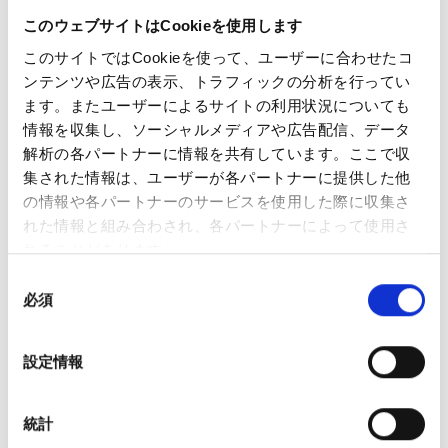
Ciudad de Mexico, C.P. 05348
このウェブサイトはCookieを使用します
マップで見る
このサイトではCookieを使って、ユーザーに合わせたコ
ンテンツや広告の表示、トラフィックの分析を行ってい
電話番号
+52-55-4780-2800
ます。またユーザーによるサイトの利用状況についても
情報を収集し、ソーシャルメディアや広告配信、データ
解析の各パートナーに情報を共有しています。ここで収
集された情報は、ユーザーが各パートナーに提供した他
NISSAN TRADING DO BRASIL PRODUTOS
の情報や各パートナーのサービスを使用した際に収集さ
AUTOMOTIVOS LTDA
れた情報と組み合わされ、各パートナーによって使用さ
HEAD OFFICE
れることがあります。
同
必須
意
Av. Nissan, 1500 Sala Nitco - Polo
の
Industrial Resende 27537-800 RJ /
選
設定情報
住所
Brasil (In Nissan Resende Plant)
択
マップで見る
統計