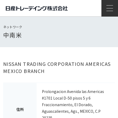
開
ネットワーク
中南米
NISSAN TRADING CORPORATION AMERICAS
MEXICO BRANCH
Prolongacion Avenida las Americas
#1701 Local D-50 pisos 5 y 6
Fraccionamiento, El Dorado,
住所
Aguascalientes, Ags., MEXICO, C.P
20235