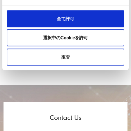
当サイトでは、Googleによるアクセス解析ツール「Googleアナリ
ティクス」を使用しています。このGoogleアナリティクスはデータ
全て許可
の収集のためにCookieを使用しています。このデータは匿名で収集
されており、個人を特定するものではありません。
この機能はCookieを無効にすることで収集を拒否することが出来
選択中のCookieを許可
ますので、お使いのブラウザの設定をご確認ください。この規約に
関しての詳細は
Googleアナリティクスサービス利用規約
や
拒否
Googleポリシーと規約ページ
をご覧ください。
Contact Us