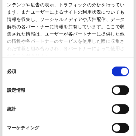
ンテンツや広告の表示、トラフィックの分析を行ってい
iOS 15以降
ます。またユーザーによるサイトの利用状況についても
情報を収集し、ソーシャルメディアや広告配信、データ
Safari 最新版
解析の各パートナーに情報を共有しています。ここで収
集された情報は、ユーザーが各パートナーに提供した他
Android 11以降
の情報や各パートナーのサービスを使用した際に収集さ
Google Chrome 最新版
れた情報と組み合わされ、各パートナーによって使用さ
れることがあります。
同
JavaScriptについて
必須
意
の
選
当サイトは各ページにJavaScriptを使用しております。
設定情報
択
ブラウザの機能を無効にされている場合、機能や表示が正しく動作
されないことがあります。JavaScriptを有効にしてご覧ください。
統計
Google Analyticsの利用について
マーケティング