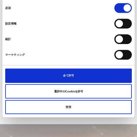
同
必須
意
の
設定情報
選
択
統計
マーケティング
関連情報
環境への取り組み
全て許可
社会貢献活動の取り組み
選択中のCookieを許可
拒否