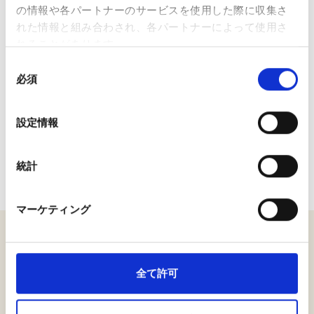
の情報や各パートナーのサービスを使用した際に収集さ
れた情報と組み合わされ、各パートナーによって使用さ
れることがあります。
同
必須
意
の
選
設定情報
Official Website of
CARE International Japan
:
Walk in Her Shoes
択
2026
統計
マーケティング
全て許可
Contact Information