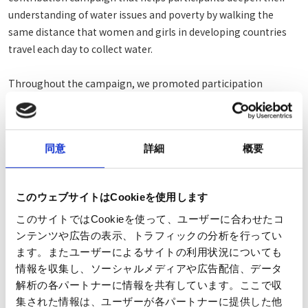
understanding of water issues and poverty by walking the
same distance that women and girls in developing countries
travel each day to collect water.
Throughout the campaign, we promoted participation
through internal communication initiatives and special events,
achieving our highest cumulative step count since joining the
program. Every step taken by our participants contributed to
同意
詳細
概要
supporting women and girls around the world.
We will continue to contribute to the realization of a
このウェブサイトはCookieを使用します
sustainable society through activities that help address social
このサイトではCookieを使って、ユーザーに合わせたコ
challenges and create a positive impact on people and
ンテンツや広告の表示、トラフィックの分析を行ってい
communities.
ます。またユーザーによるサイトの利用状況についても
情報を収集し、ソーシャルメディアや広告配信、データ
解析の各パートナーに情報を共有しています。ここで収
集された情報は、ユーザーが各パートナーに提供した他