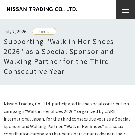
op
July 7, 2026
topics
Supporting "Walk in Her Shoes
2026" as a Special Sponsor and
Walking Partner for the Third
Consecutive Year
Nissan Trading Co., Ltd. participated in the social contribution
campaign “Walk in Her Shoes 2026,” organized by CARE
International Japan, for the third consecutive year as a Special
Sponsor and Walking Partner. “Walk in Her Shoes” is a social
contribution campaign that helps participants deepen their