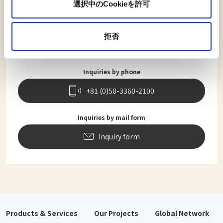
選択中のCookieを許可
NISSAN TRADING CO., LTD.
Open: 9:00 - 18:00 (except weekends, public holidays, and
拒否
company holidays)
Inquiries by phone
+81 (0)50-3360-2100
Inquiries by mail form
Inquiry form
Products & Services
Our Projects
Global Network