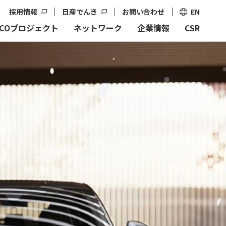
採用情報
日産でんき
お問い合わせ
EN
TCOプロジェクト
ネットワーク
企業情報
CSR
閉じる
閉じる
数字で見るNITCO
本社・営業所一覧
沿革・歩み
自動車事業