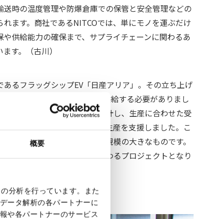
輸送時の温度管理や防爆倉庫での保管と安全管理などの
れます。商社であるNITCOでは、単にモノを運ぶだけ
保や供給能力の確保まで、サプライチェーンに関わるあ
います。（古川）
であるフラッグシップEV「日産アリア」。その立ち上げ
に使う800点もの部品を輸入、供給する必要がありまし
の特性にあわせた輸送荷姿を設計し、生産に合わせた受
ことで、日産アリアの安定的な生産を支援しました。こ
でのプロジェクトの中でも特に規模の大きなものです。
概要
、新規のサプライヤーも多数関わるプロジェクトとなり
クの分析を行っています。また
データ解析の各パートナーに
報や各パートナーのサービス