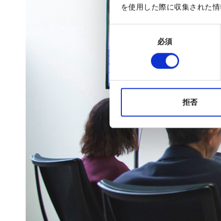
を使用した際に収集された情
同
必須
意
の
選
択
拒否