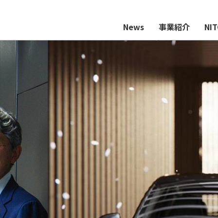
News
事業紹介
NI
企業理念
会社概要・役員一覧
国内関係会社
ル事業
ーデイングが目指すもの
部品事業