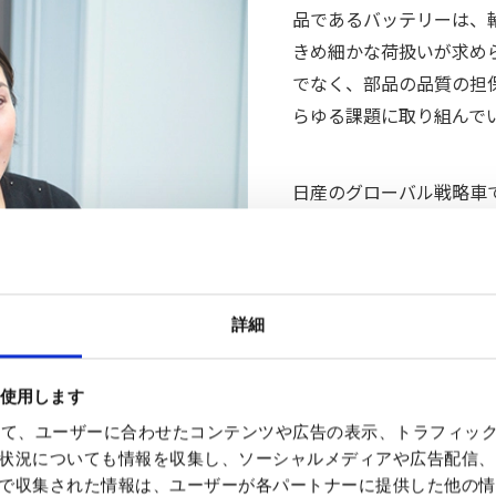
品であるバッテリーは、
きめ細かな荷扱いが求めら
でなく、部品の品質の担
らゆる課題に取り組んで
日産のグローバル戦略車
プロジェクトでは、量産
た。日産自動車と各部品
発注スキームを構築する
れは日産自動車のこれま
詳細
規模が大きいだけでなく
ました。（小川）
を使用します
を使って、ユーザーに合わせたコンテンツや広告の表示、トラフィッ
状況についても情報を収集し、ソーシャルメディアや広告配信、
で収集された情報は、ユーザーが各パートナーに提供した他の情