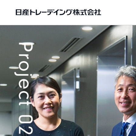
事業紹介
企業情報
Business
About us
機械事業
CEO挨拶
マテリア
日産トレ